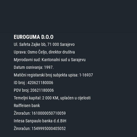
EUROGUMA D.O.O
Ul. Safeta Zajke bb, 71 000 Sarajevo
Uprava: Osmo Čeljo, direktor društva
Mjerodavni sud: Kantonalni sud u Sarajevu
Datum osnivanja: 1997.
Matični registarski broj subjekta upisa: 1-16937
ID broj : 420621180006
PDV broj: 20621180006
Temeljni kapital: 2 000 KM, uplaćen u cijelosti
Raiffeisen bank
Žiroračun: 1610000050710059
Intesa Sanpaulo banka d.d.BiH
Žiroračun: 1549995000405052