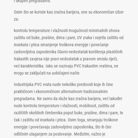
i skupim pregradama.
Osim što se koriste kao zračna barijera, one su ekonomičan izbor
za:
kontrolu temperature i vlažnosti mogućnost minimalnih otvora
zaštitu od buke, prašine, dima i pare, UV zraka i svjetla zaštitu od
insekata i ptica smanjenje troškova energije i povećanje
zadovoljstva zaposlenika Glavni nedostatak korištenja plastičnih
trakastih zavjesa nije pravi nedostatak u pravom smislu riječi,
već karakteristika. Iako se nazivaju PVC trakastim vratima, ne
mogu se zaključati na uobičajeni način.
Industrijska PVC vrata nude nekoliko prednosti koje ih čine
praktičnom i ekonomičnom alternativom tradicionalnim
pregradama. Ne samo da služe kao zračna barijera, već također
nude kontrolu temperature i vlažnosti, mobilnost, zaštitu od
različitih okolišnih čimbenika poput buke, prašine, dima i pare, te
čak i zaštitu od insekata i ptica. Osim toga, smanjuju troškove
energije i povećavaju zadovoljstvo zaposlenika, što ih čini
odličnim ulaganjem za poslovanje. Međutim, važno je