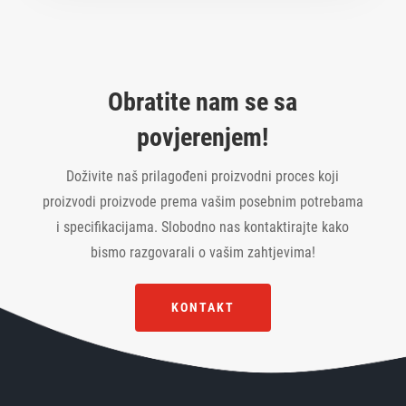
n
a
t
i
v
Obratite nam se sa
e
povjerenjem!
:
Doživite naš prilagođeni proizvodni proces koji
proizvodi proizvode prema vašim posebnim potrebama
i specifikacijama. Slobodno nas kontaktirajte kako
bismo razgovarali o vašim zahtjevima!
KONTAKT