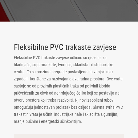
Fleksibilne PVC trakaste zavjese
Fleksibilne PVC trakaste zavjese odlično su rješenje za
hladnjače, supermarkete, tvornice, skladišta i distribucijske
centre. To su prozirne pregrade postavljene na vanjski ulaz
zgrade ili korištene za razdvajanje dva radna prostora. Ove vrata
sastoje se od prozirnih plastičnih traka od polivinil klorida
pričvršćenih za okvir od nehrđajućeg čelika koji se postavlja na
otvoru prostora koji treba razdvojiti. Njihovi zaobljeni rubovi
omogućuju jednostavan prolazak bez ozljeda. Glavna svrha PVC
trakastih vrata je učiniti industrijske hale i skladišta sigurnijim,
manje bučnim i energetski učinkovitijim.