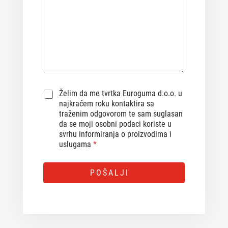
G
Želim da me tvrtka Euroguma d.o.o. u
D
najkraćem roku kontaktira sa
P
traženim odgovorom te sam suglasan
R
da se moji osobni podaci koriste u
A
svrhu informiranja o proizvodima i
g
uslugama
*
r
e
A
e
POŠALJI
m
l
e
t
n
e
t
r
*