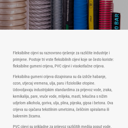
Fleksibilne cijevi su raznovrsno rješenje za različite industrije i
primjene. Postoje tri vrste fleksibilnih cijevi koje se često koriste:
fleksibilne gumeni crijeva, PVC cijevi i visokotlačne crijeva.
Fleksibilna gumeni crijeva dizajnirana su da izdrže habanje,
ozon, utjecaj vremena, ulja, paru i fiziološke otopine.
Udovoljavaju industrijskim standardima za prijevoz vode, zraka,
kemikalija, pare, vruće vode, mlijeka, masti, tekućina s nižim
udjelom alkohola, goriva, ulja, plina, pijeska, gipsa i betona. Ova
crijeva su ojačana tekstilnim umetcima, čeličnim spiralama ili
bakrenim žicama.
PVC cijevi su prikladne za prijevoz različitih medija poput vode,