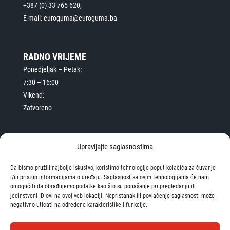
+387 (0) 33 765 620,
E-mail: euroguma@euroguma.ba
RADNO VRIJEME
Ponedjeljak – Petak:
7:30 – 16:00
Vikend:
Zatvoreno
Upravljajte saglasnostima
PRAVNO
Da bismo pružili najbolje iskustvo, koristimo tehnologije poput kolačića za čuvanje
Opći uvjeti
i/ili pristup informacijama o uređaju. Saglasnost sa ovim tehnologijama će nam
Izjava o privatnosti
omogućiti da obrađujemo podatke kao što su ponašanje pri pregledanju ili
jedinstveni ID-ovi na ovoj veb lokaciji. Nepristanak ili povlačenje saglasnosti može
negativno uticati na određene karakteristike i funkcije.
Pratite nas