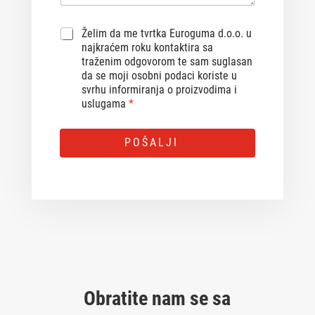
G
Želim da me tvrtka Euroguma d.o.o. u
D
najkraćem roku kontaktira sa
P
traženim odgovorom te sam suglasan
R
da se moji osobni podaci koriste u
A
svrhu informiranja o proizvodima i
g
uslugama
*
r
e
A
e
POŠALJI
m
l
e
t
n
e
t
r
*
n
a
t
i
v
Obratite nam se sa
e