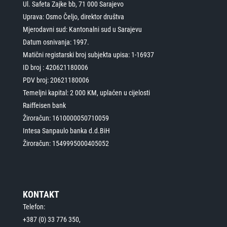
Ul. Safeta Zajke bb, 71 000 Sarajevo
Uprava: Osmo Čeljo, direktor društva
Mjerodavni sud: Kantonalni sud u Sarajevu
Datum osnivanja: 1997.
Matični registarski broj subjekta upisa: 1-16937
ID broj : 420621180006
PDV broj: 20621180006
Temeljni kapital: 2 000 KM, uplaćen u cijelosti
Raiffeisen bank
Žiroračun: 1610000050710059
Intesa Sanpaulo banka d.d.BiH
Žiroračun: 1549995000405052
KONTAKT
Telefon:
+387 (0) 33 776 350,