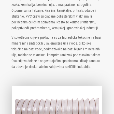
zraka, kemikalija, benzina, ulja, dima, prašine i strugotina.
Otporne su na habanje, kiseline, kemikalije, pritisak, udarce i
stiskanje. PVC cijevi su ojačane poliesterskim vlaknima ili
pocinčanim čeličnim spiralama i često se koriste u vrtlarstvu,
poljoprivredi, prehrambenoj, kemijskoj i građevinskoj industriji.
Visokotlačna crijeva prikladna su za hidrauličke tekućine na bazi
mineralnih i sintetičkih ulja, emulzije ulja i vode, glikolske
tekućine na bazi vode, podmazivače na bazi biljnih i mineralnih
ulja, rashladne tekućine i komprimirani zrak pod visokim tlakom.
Ova crijeva dolaze s odgovarajućim spojnicama i dizajnirana su
da udovolje visokotlačnim zahtjevima različitih industrija.