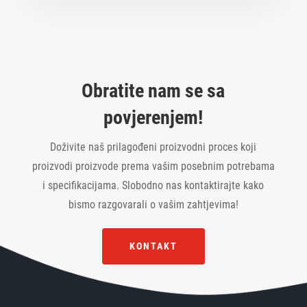
*
n
a
t
i
v
Obratite nam se sa
e
povjerenjem!
:
Doživite naš prilagođeni proizvodni proces koji
proizvodi proizvode prema vašim posebnim potrebama
i specifikacijama. Slobodno nas kontaktirajte kako
bismo razgovarali o vašim zahtjevima!
KONTAKT