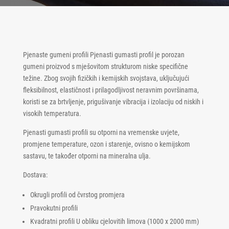
Pjenaste gumeni profili Pjenasti gumasti profil je porozan
gumeni proizvod s mješovitom strukturom niske specifične
težine. Zbog svojih fizičkih i kemijskih svojstava, uključujući
fleksibilnost, elastičnost i prilagodljivost neravnim površinama,
koristi se za brtvljenje, prigušivanje vibracija i izolaciju od niskih i
visokih temperatura.
Pjenasti gumasti profili su otporni na vremenske uvjete,
promjene temperature, ozon i starenje, ovisno o kemijskom
sastavu, te također otporni na mineralna ulja.
Dostava:
Okrugli profili od čvrstog promjera
Pravokutni profili
Kvadratni profili U obliku cjelovitih limova (1000 x 2000 mm)