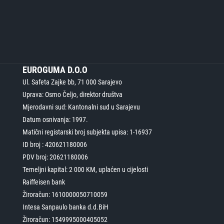
EUROGUMA D.O.O
Ul. Safeta Zajke bb, 71 000 Sarajevo
Uprava: Osmo Čeljo, direktor društva
Mjerodavni sud: Kantonalni sud u Sarajevu
Datum osnivanja: 1997.
Matični registarski broj subjekta upisa: 1-16937
ID broj : 420621180006
PDV broj: 20621180006
Temeljni kapital: 2 000 KM, uplaćen u cijelosti
Raiffeisen bank
Žiroračun: 1610000050710059
Intesa Sanpaulo banka d.d.BiH
Žiroračun: 1549995000405052