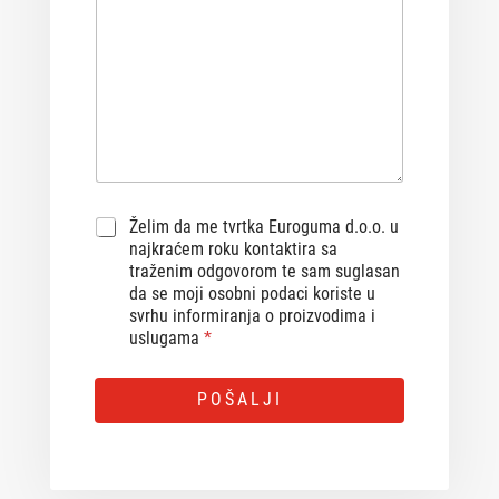
G
Želim da me tvrtka Euroguma d.o.o. u
D
najkraćem roku kontaktira sa
P
traženim odgovorom te sam suglasan
R
da se moji osobni podaci koriste u
A
svrhu informiranja o proizvodima i
g
uslugama
*
r
e
A
e
POŠALJI
m
l
e
t
n
e
t
r