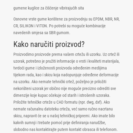
gumene kuglice za čišćenje vibrirajućih sita
Osnovne vrste gume korištene za proizvodnju su EPDM, NBR, NR,
CR, SILIKON i VITON. Po potrebi su moguće kombinacije
navedenih smjesa sa SBR gumom.
Kako naručiti proizvod?
Proizvodimo proizvode prema vašem crtežu ili uzorku. Uz crtež ili
uzorak, potrebno je pružiti informacije o vrsti i kvaliteti materijala,
tvrdoći gume i izloženosti proizvoda određenim medijima
tijekom rada, kao i skicu koja nadopunjuje određene deformacije
na uzorku. Ako nemate tehnički crtež, poželjno je priložiti
nekorišteni uzorak jer obično nije moguće precizno odrediti sve
dimenzije koje kupac očekuje od starih i istrošenih uzoraka.
Priložite tehničke crteže u CAD formatu (npr. dwg, dxf). Ako
nemate računalnu datoteku crteža, već samo ručno nacrtanu
skicu, napravit će se u našoj tehničkoj pripremi. Ako imate bilo
kakvih sumnji i trebate pomoć prije definiranja narudžbe,
slobodno nas kontaktirajte putem kontakt obrasca ili telefonom.