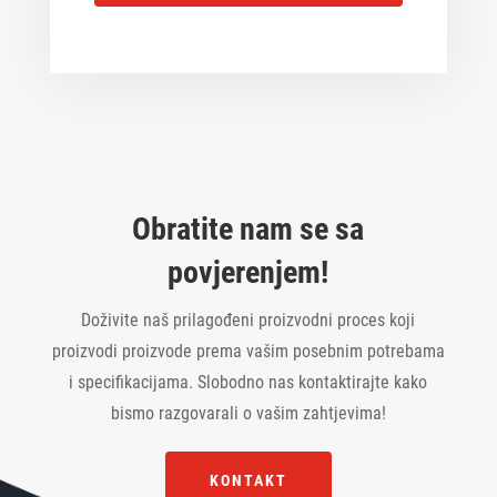
l
e
t
n
e
t
r
*
n
a
t
i
v
Obratite nam se sa
e
povjerenjem!
:
Doživite naš prilagođeni proizvodni proces koji
proizvodi proizvode prema vašim posebnim potrebama
i specifikacijama. Slobodno nas kontaktirajte kako
bismo razgovarali o vašim zahtjevima!
KONTAKT