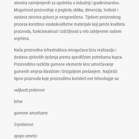
sirovina namijenjenih za upotrebu u industriji i građevinarstvu.
Mogućnost proizvodnje u pogledu oblika, dimenzija, tvrdoće i
sastava sirovina gotovo je neograničena. Tijekom proizvodnog
procesa koristimo visokokvalitetne materijale koji jamče kvalitetu
proizvoda, funkcionalnost i izdržljivost u vrlo zahtjevnim radnim
uvjetima.
Naša proizvodna infrastruktura omogućava brzu realizaciju i
dostavu cjelovitih rješenja prema specifičnim potrebama kupca.
Proizvodimo različite gumene elemente kroz umrežavanje
gumenih smjesa klasičnim i brizgaljnim prešanjem. Najčešći
tipovi proizvoda koje proizvodimo koristeći ove tehnologije su:
valjkasti prstenovi
brtve
gumene amortizere
O-prstenovi
spojni umetci