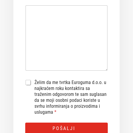
G
Želim da me tvrtka Euroguma d.o.o. u
D
najkraćem roku kontaktira sa
P
traženim odgovorom te sam suglasan
R
da se moji osobni podaci koriste u
A
svrhu informiranja o proizvodima i
g
uslugama
*
r
e
A
e
POŠALJI
m