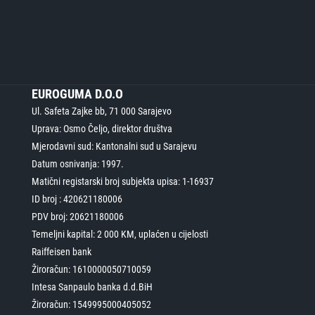
EUROGUMA D.O.O
Ul. Safeta Zajke bb, 71 000 Sarajevo
Uprava: Osmo Čeljo, direktor društva
Mjerodavni sud: Kantonalni sud u Sarajevu
Datum osnivanja: 1997.
Matični registarski broj subjekta upisa: 1-16937
ID broj : 420621180006
PDV broj: 20621180006
Temeljni kapital: 2 000 KM, uplaćen u cijelosti
Raiffeisen bank
Žiroračun: 1610000050710059
Intesa Sanpaulo banka d.d.BiH
Žiroračun: 1549995000405052